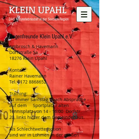
KLEIN UPAHL
DAS Naturerlebnisdorf in der Seeblick-Region
Bogenfreunde Klein Upahl e.V.
Ambrosch & Havemann
Dorfstraße 5a
18276 Klein Upahl
Kontakt:
Rainer Havemann
Tel.
0172 8868652
Training:
ist immer Samstag - nach Absprache -
auf dem Sportplatz / alten
Tennisplatz von 14 - 16:00 Dorfstr.
20, links hinter dem Gemeindehaus.
Als Schlechtwetteroption
sind wir in Lohmen in der großen