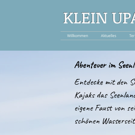
KLEIN UP
Willkommen
Aktuelles
Te
Abenteuer im Seen
Entdecke mit den S
Kajaks das Seenlan
eigene Faust von se
schönen Wasserseit