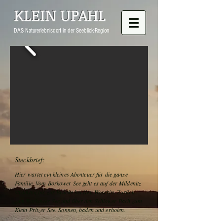
KLEIN UPAHL
DAS Naturerlebnisdorf in der Seeblick-Region
Steckbrief:
Hier wartet ein kleines Abenteuer für die ganze
Familie. Vom Borkower See geht es auf der Mildenitz
stromauf bis zur Brücke bei Neu Woserin. Zurück
zum Borkower See und über den Schlower Bach zum
Klein Pritzer See. Sonnen, baden und erholen.