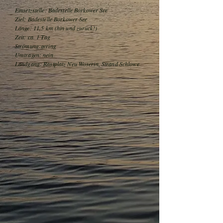
Einsetzstelle: Badestelle Borkower See
Ziel: Badestelle Borkower See
Länge: 11,5 km (hin und zurück!)
Zeit: ca. 1 Tag
Strömung:gering
Umtragen: nein
Landgang: Rastplatz Neu Woserin, Strand Schlowe