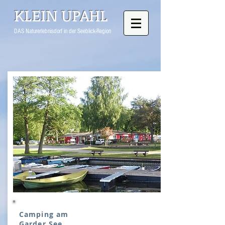
KLEIN UPAHL
DAS Naturerlebnisdorf in der Seeblick-Region
Camping am
Garder See